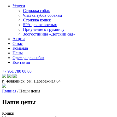
Услуги
Стрижка собак
Чистка зубов собакам
Стрижка кошек
SPA для животных
Приучение к грумингу
Зоогостиница «Детский сад»
Акции
О нас
Команда
Цены
Одежда для собак
Контакты
+7 951 780 08 08
г. Челябинск, Ун. Набережная 64
Главная
/
Наши цены
Наши цены
Кошки