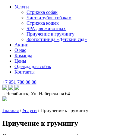
Услуги
Стрижка собак
Чистка зубов собакам
Стрижка кошек
SPA для животных
Приучение к грумингу
Зоогостиница «Детский сад»
Акции
О нас
Команда
Цены
Одежда для собак
Контакты
+7 951 780 08 08
г. Челябинск, Ун. Набережная 64
Главная
/
Услуги
/
Приучение к грумингу
Приучение к грумингу