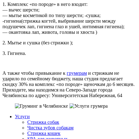
1. Комплекс «по породе» в него входит:
— вычес шерсти;
— мытье косметикой по типу шерсти; -сушка;
-гигиена(стрижка когтей, выбривание шерсти между
подушечек лап, гигиена глаз и ушей, интимная гигиена);
— окантовка лап, живота, головы и хвоста )
2. Мытье и сушка (без стрижки );
3. Гигиена.
А также чтобы привыкание к
грумерам
и стрижкам не
ударило по семейному бюджету, наша студия предлагает
скидку 30% на комплекс «по породе» щеночкам до 6 месяцев.
Приходите, мы находимся на Северо-Западе города
Челябинска по адресу: Университетская Набережная, 64
Услуги
Стрижка собак
Чистка зубов собакам
Стрижка кошек
SPA для животных