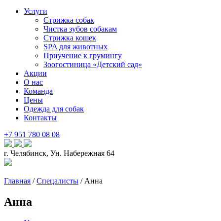
Услуги
Стрижка собак
Чистка зубов собакам
Стрижка кошек
SPA для животных
Приучение к грумингу
Зоогостиница «Детский сад»
Акции
О нас
Команда
Цены
Одежда для собак
Контакты
+7 951 780 08 08
г. Челябинск, Ун. Набережная 64
Главная
/
Спецалисты
/
Анна
Анна